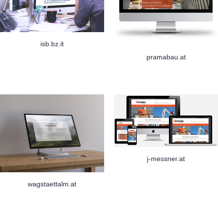
isb.bz.it
pramabau.at
j-messner.at
wagstaettalm.at