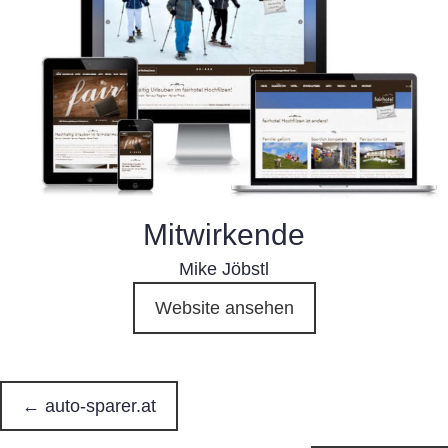
Mitwirkende
Mike Jöbstl
Website ansehen
← auto-sparer.at
P