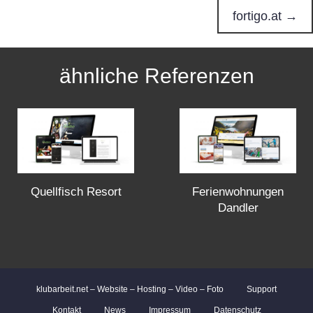
o
fortigo.at →
s
ähnliche Referenzen
t
s
n
a
Quellfisch Resort
Ferienwohnungen
Dandler
v
i
g
klubarbeit.net – Website – Hosting – Video – Foto
Support
Kontakt
News
Impressum
Datenschutz