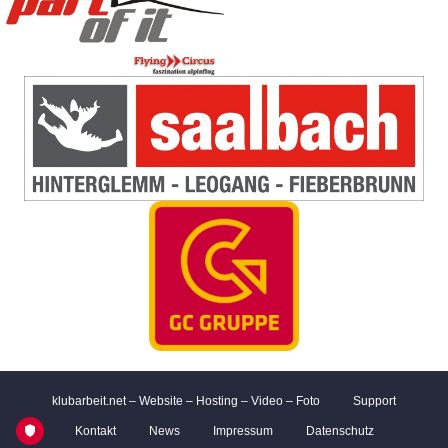
klubarbeit.net – Website – Hosting – Video – Foto
Support
Kontakt
News
Impressum
Datenschutz