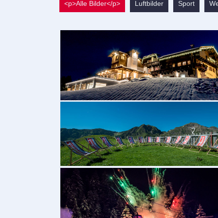
<p>Alle Bilder</p>
Luftbilder
Sport
We