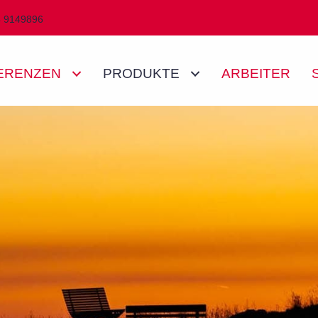
4 9149896
ERENZEN
PRODUKTE
ARBEITER