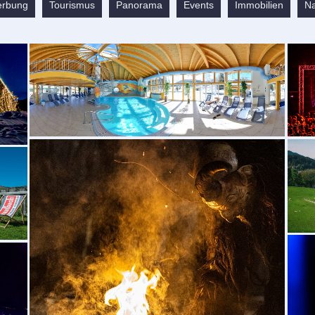
rbung
Tourismus
Panorama
Events
Immobilien
N