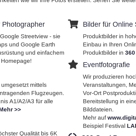
hkeiten wie wir Ihre Fotos erstellen. Sehen Sie wei
w Photographer
Bilder für Onlin
n Google Streetview - sie
Produktbilder in hohe
aps und Google Earth
Einbau in Ihren Onl
Ausrüstung und einfachem
Produktbilder in
360
e Homepage!
Eventfotografie
Wir produzieren hoch
umgesetzt mittels
Veranstaltungen, M
anntragenden Flugzeugen.
Vor-Ort Postproduk
nis A1/A2/A3 für alle
Bereitstellung in ei
Mehr >>
Bilddateien.
Mehr auf
www.digita
Beispiel Festival
LA
chster Qualität bis 6K