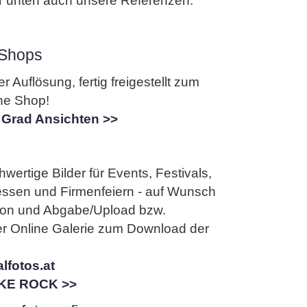
ter unten auch unsere Referenzen.
e Shops
r Auflösung, fertig freigestellt zum
ine Shop!
 Grad Ansichten >>
wertige Bilder für Events, Festivals,
essen und Firmenfeiern - auf Wunsch
tion und Abgabe/Upload bzw.
ner Online Galerie zum Download der
lfotos.at
KE ROCK >>