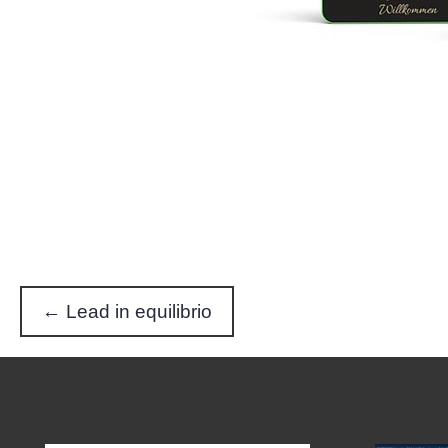
← Lead in equilibrio
P
o
s