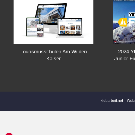
t
s
n
Tourismusschulen Am Wilden
a
2024 YE
Kaiser
Junior F
v
i
g
klubarbeit.net – Web
a
t