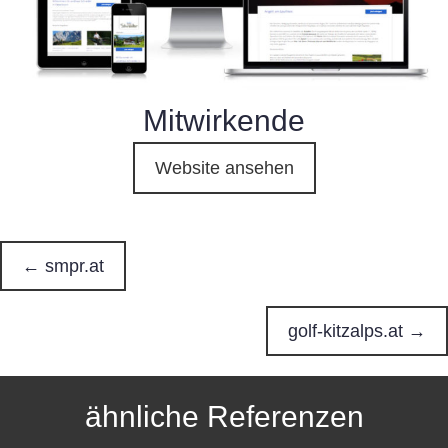
Mitwirkende
Website ansehen
← smpr.at
P
o
golf-kitzalps.at →
s
ähnliche Referenzen
t