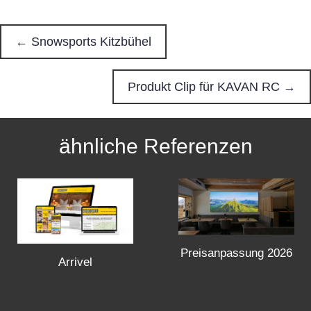
← Snowsports Kitzbühel
P
o
Produkt Clip für KAVAN RC →
s
ähnliche Referenzen
t
s
n
Preisanpassung 2026
a
Arrivel
v