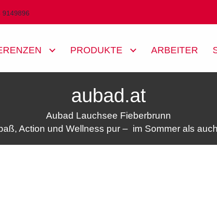
4 9149896
ERENZEN
PRODUKTE
ARBEITER
aubad.at
Aubad Lauchsee Fieberbrunn
aß, Action und Wellness pur – im Sommer als auch