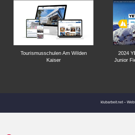
t
s
n
Tourismusschulen Am Wilden
a
2024 YE
Kaiser
Junior F
v
i
g
klubarbeit.net – Web
a
t