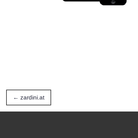
← zardini.at
P
o
s