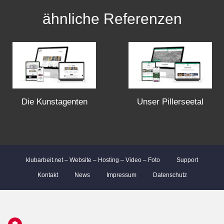
s
ähnliche Referenzen
t
s
n
a
Die Kunstagenten
Unser Pillerseetal
v
i
klubarbeit.net – Website – Hosting – Video – Foto
Support
g
Kontakt
News
Impressum
Datenschutz
a