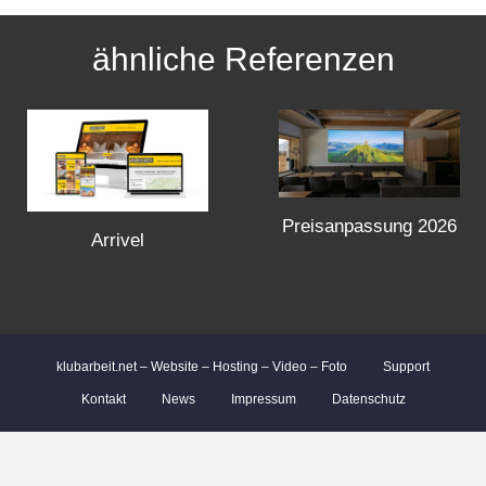
s
ähnliche Referenzen
t
s
n
Preisanpassung 2026
a
Arrivel
v
i
klubarbeit.net – Website – Hosting – Video – Foto
Support
g
Kontakt
News
Impressum
Datenschutz
a