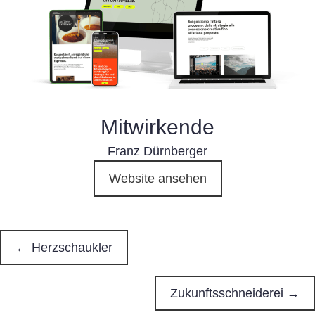
Mitwirkende
Franz Dürnberger
Website ansehen
← Herzschaukler
P
o
Zukunftsschneiderei →