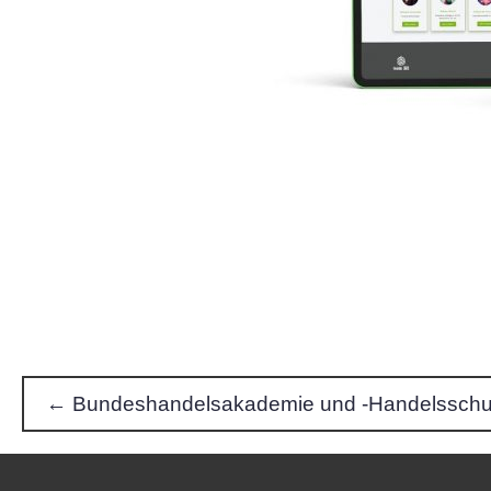
← Bundeshandelsakademie und -Handelsschul
P
o