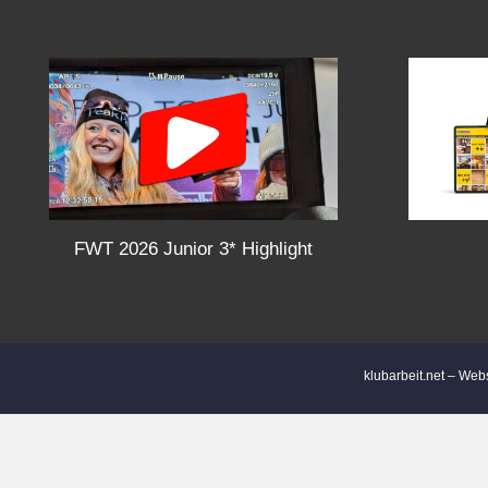
s
t
s
n
a
FWT 2026 Junior 3* Highlight
v
i
klubarbeit.net – Web
g
a