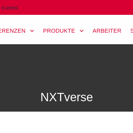
4 9149896
ERENZEN
PRODUKTE
ARBEITER
NXTverse