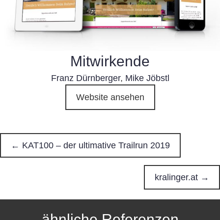
Mitwirkende
Franz Dürnberger
,
Mike Jöbstl
Website ansehen
← KAT100 – der ultimative Trailrun 2019
P
o
kralinger.at →
s
ähnliche Referenzen