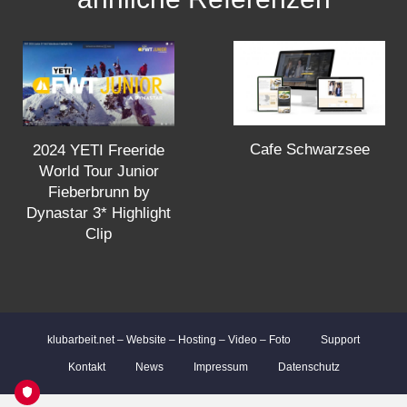
t
s
n
a
Cafe Schwarzsee
2024 YETI Freeride
World Tour Junior
v
Fieberbrunn by
Dynastar 3* Highlight
i
Clip
g
a
klubarbeit.net – Website – Hosting – Video – Foto
Support
Kontakt
News
Impressum
Datenschutz
t