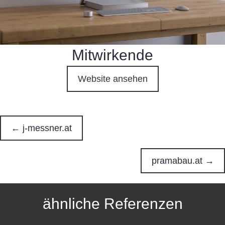
Mitwirkende
Website ansehen
← j-messner.at
P
o
pramabau.at →
s
ähnliche Referenzen
t