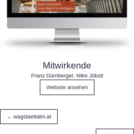
Mitwirkende
Franz Dürnberger
,
Mike Jöbstl
Website ansehen
← wagstaettalm.at
P