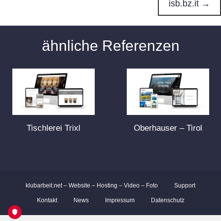
o
isb.bz.it →
s
ähnliche Referenzen
t
s
n
a
Tischlerei Trixl
Oberhauser – Tirol
v
i
klubarbeit.net – Website – Hosting – Video – Foto
Support
g
Kontakt
News
Impressum
Datenschutz