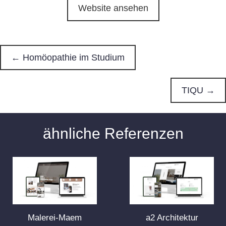
Website ansehen
← Homöopathie im Studium
P
o
TIQU →
s
ähnliche Referenzen
t
s
n
a
Malerei-Maem
a2 Architektur