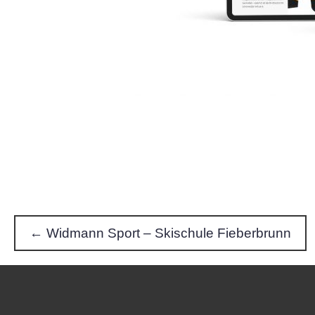
← Widmann Sport – Skischule Fieberbrunn
P
o