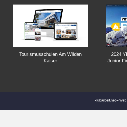
s
t
s
n
Tourismusschulen Am Wilden
a
2024 YE
Kaiser
Junior F
v
i
g
klubarbeit.net – Web
a