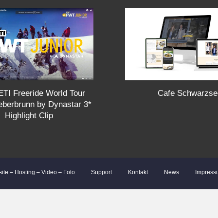
Cafe Schwarzse
TI Freeride World Tour
ieberbrunn by Dynastar 3*
Highlight Clip
site – Hosting – Video – Foto
Support
Kontakt
News
Impress