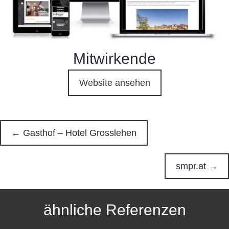
Mitwirkende
Website ansehen
← Gasthof – Hotel Grosslehen
P
o
smpr.at →
s
ähnliche Referenzen
t