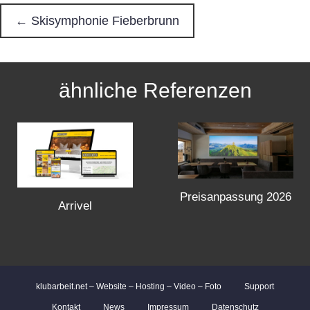
← Skisymphonie Fieberbrunn
P
o
ähnliche Referenzen
s
t
s
Preisanpassung 2026
n
Arrivel
a
v
klubarbeit.net – Website – Hosting – Video – Foto
Support
Kontakt
News
Impressum
Datenschutz