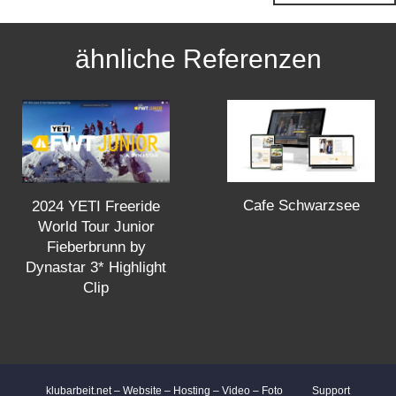
s
ähnliche Referenzen
t
s
n
a
Cafe Schwarzsee
2024 YETI Freeride
World Tour Junior
v
Fieberbrunn by
Dynastar 3* Highlight
i
Clip
g
a
klubarbeit.net – Website – Hosting – Video – Foto
Support