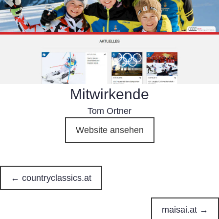
Mitwirkende
Tom Ortner
Website ansehen
← countryclassics.at
P
o
maisai.at →