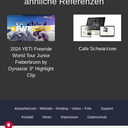
ähnliche Referenzen
t
s
n
a
Cafe Schwarzsee
2024 YETI Freeride
World Tour Junior
v
Fieberbrunn by
Dynastar 3* Highlight
i
Clip
g
a
klubarbeit.net – Website – Hosting – Video – Foto
Support
Kontakt
News
Impressum
Datenschutz
t