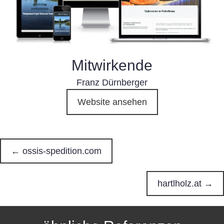
Mitwirkende
Franz Dürnberger
Website ansehen
← ossis-spedition.com
P
o
hartlholz.at →
s