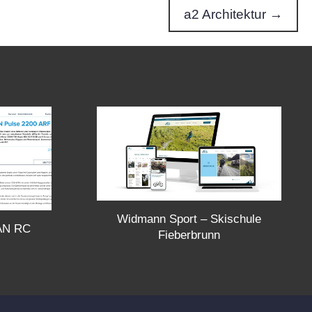
a2 Architektur →
Widmann Sport – Skischule
VAN RC
Fieberbrunn