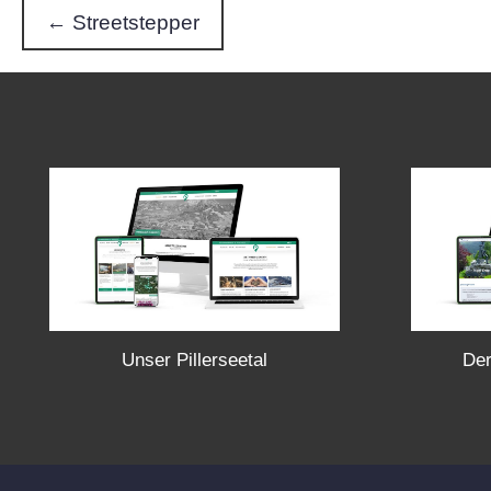
← Streetstepper
P
o
s
t
s
n
Unser Pillerseetal
Der
a
v
i