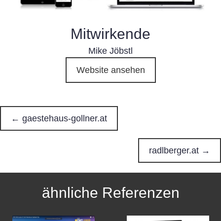
Mitwirkende
Mike Jöbstl
Website ansehen
← gaestehaus-gollner.at
P
o
radlberger.at →
s
ähnliche Referenzen
t