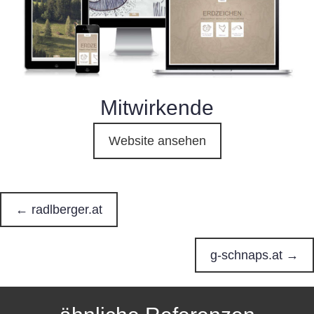
Mitwirkende
Website ansehen
← radlberger.at
P
o
g-schnaps.at →
s