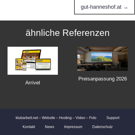
o
gut-hanneshof.at →
s
ähnliche Referenzen
t
s
n
Preisanpassung 2026
a
Arrivel
v
i
klubarbeit.net – Website – Hosting – Video – Foto
Support
g
Kontakt
News
Impressum
Datenschutz