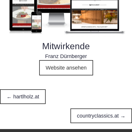
Mitwirkende
Franz Dürnberger
Website ansehen
← hartlholz.at
P
o
countryclassics.at →
s