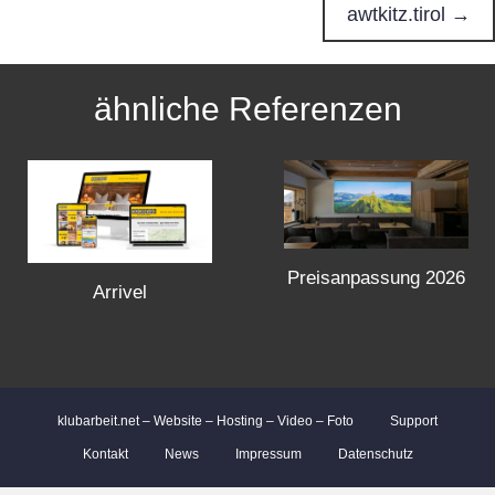
o
awtkitz.tirol →
s
ähnliche Referenzen
t
s
n
Preisanpassung 2026
a
Arrivel
v
i
klubarbeit.net – Website – Hosting – Video – Foto
Support
g
Kontakt
News
Impressum
Datenschutz