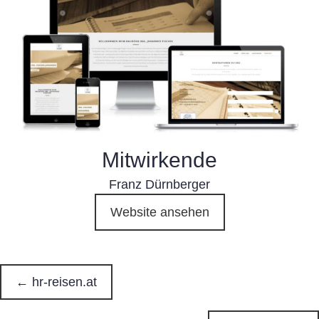
Mitwirkende
Franz Dürnberger
Website ansehen
← hr-reisen.at
P