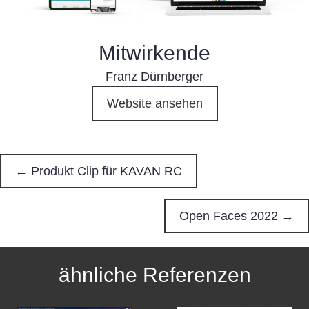
Mitwirkende
Franz Dürnberger
Website ansehen
← Produkt Clip für KAVAN RC
P
o
Open Faces 2022 →
s
ähnliche Referenzen
t