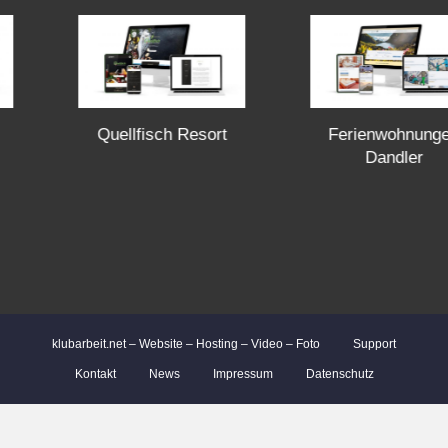
s
n
a
Quellfisch Resort
Ferienwohnungen
Dandler
v
i
g
a
klubarbeit.net – Website – Hosting – Video – Foto
Support
Kontakt
News
Impressum
Datenschutz
t
i