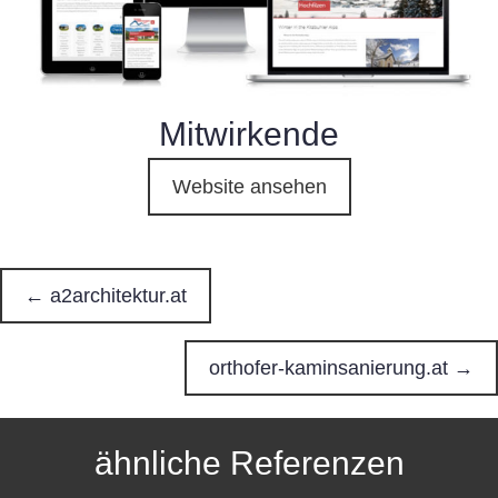
Mitwirkende
Website ansehen
← a2architektur.at
P
o
orthofer-kaminsanierung.at →
s
ähnliche Referenzen
t