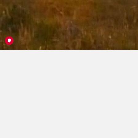
Wo insa Kas` herkimb
Eine Dokumentation, wo denn der Käse eigentlich
herkommt – in diesem Fall der Almschnittlauchkäse der
Schwendter Käserei des Sebastian Danzl
Mitwirkende
Mike Jöbstl