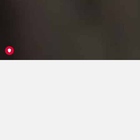
Social Media Clip
Trixl&Straif
Feiner kleiner Social Media Videoclip über heimische
Produkte für Fleischerei Horngacher und Trixl&Straif