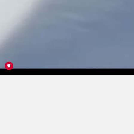
Dronebroadcasting Open
Faces
Die Freeride Saison 2022 ist vorbei – geblieben sind